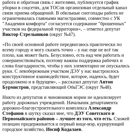
работа и обратная связь с жителями, публикуется график
уборки в соцсетях, для ТОСов организован отдельный канал
связи приема обращений. В обильные снегопады работа не
ограничивалась главными магистралями, совместно с УК
"Академия комфорта" согласуется содержание "брошенных"
участков на федеральной территории», – отметил депутат
Виктор Стрельников
(округ №47).
«По своей основной работе передвигаюсь практически по
всему городу и могу сказать точно – у нас еще не всё так
плохо, как может быть. Безусловно, есть над чем работать и
совершенствоваться, поэтому важны поддержка рабочих и
слова благодарности, чтобы у них элементарно не опускались
руки. С левобережным участком ДЭУ у нас выстроилось
конструктивное взаимодействие, которое, надеюсь, будет
продолжено и в будущем», – рассказал депутат
Антон
Бурмистров
, представляющий ОбьГЭС (округ №48).
Никто из депутатов и чиновников мэрии не идеализирует
работу дорожных учреждений. Начальник департамента
дорожно-благоустроительного комплекса
Александр
Стефанов
в шутку сказал мне, что
ДЭУ Советского и
Первомайского районов – лучшее из того, что есть
. Схожей
позиции придерживается и первый вице-мэр, курирующий
городское хозяйство,
Иосиф Кодалаев
.