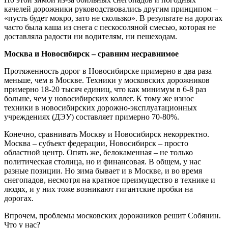
качелей дорожники руководствовались другим принципом –
«пусть будет мокро, зато не скользко». В результате на дорогах
часто была каша из снега с пескосоляной смесью, которая не
доставляла радости ни водителям, ни пешеходам.
Москва и Новосибирск – сравним несравнимое
Протяженность дорог в Новосибирске примерно в два раза
меньше, чем в Москве. Техники у московских дорожников
примерно 18-20 тысяч единиц, что как минимум в 6-8 раз
больше, чем у новосибирских коллег. К тому же износ
техники в новосибирских дорожно-эксплуатационных
учреждениях (ДЭУ) составляет примерно 70-80%.
Конечно, сравнивать Москву и Новосибирск некорректно.
Москва – субъект федерации, Новосибирск – просто
областной центр. Опять же, белокаменная – не только
политическая столица, но и финансовая. В общем, у нас
разные позиции. Но зима бывает и в Москве, и во время
снегопадов, несмотря на кратное преимущество в технике и
людях, и у них тоже возникают гигантские пробки на
дорогах.
Впрочем, проблемы московских дорожников решит Собянин.
Что у нас?