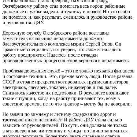
И когда «плохо» стало превращаться в катастрофу,
Октябрьскому району стал помогать весь город: районные
дорожные службы выделили технику и людей! Но это особо
не помогло, и, как результат, сменилось и руководство района,
и руководство ДЭУ.
Дорожную службу Октябрьского района возглавил
заместитель начальника департамента дорожно-
благоустроительного комплекса мэрии Сергей Эпов. Он
грамотный специалист, и я уверен, что сможет наладить
работу предприятия. Надеюсь, после отладки
производственных процессов Эпов вернется в департамент.
Проблема дорожных служб – это не только нехватка финансов
и состояние техники. Это, прежде всего, люди. После развала
СССР в стране прекратил котироваться труд механизаторов,
электриков, слесарей, токарей, инженеров и так далее.
Снизилось качество их подготовки. В результате возникают
такие ситуации, когда на работу принимают тех, кому в
советские времена не то что трактор – метлу бы не доверили.
Но задачи по зимнему и летнему содержанию дорог и
тротуаров никто не снимает. И работа ДЭУ стала сильно
зависеть от руководителей. По сути, они должны не только
знать вверенные им технику и улицы, но лично заниматься
набором персонала. Более того, знать сильные и слабые