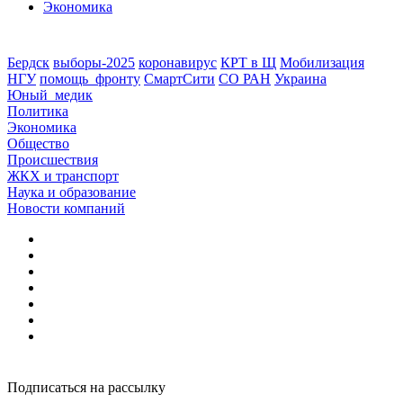
Экономика
Бердск
выборы-2025
коронавирус
КРТ в Щ
Мобилизация
НГУ
помощь_фронту
СмартСити
СО РАН
Украина
Юный_медик
Политика
Экономика
Общество
Происшествия
ЖКХ и транспорт
Наука и образование
Новости компаний
Подписаться на рассылку