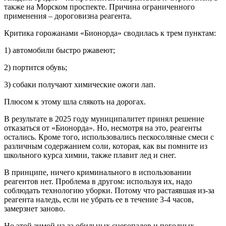
также на Морском проспекте. Причина ограниченного
применения – дороговизна реагента.
Критика горожанами «Бионорда» сводилась к трем пунктам:
1) автомобили быстро ржавеют;
2) портится обувь;
3) собаки получают химические ожоги лап.
Плюсом к этому шла слякоть на дорогах.
В результате в 2025 году муниципалитет принял решение
отказаться от «Бионорда». Но, несмотря на это, реагенты
остались. Кроме того, использовались пескосоляные смеси с
различным содержанием соли, которая, как вы помните из
школьного курса химии, также плавит лед и снег.
В принципе, ничего криминального в использовании
реагентов нет. Проблема в другом: используя их, надо
соблюдать технологию уборки. Потому что растаявшая из-за
реагента наледь, если не убрать ее в течение 3-4 часов,
замерзнет заново.
Но этой зимой из-за обильных снегопадов и погодных