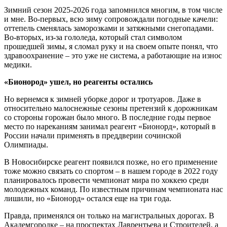
Зимний сезон 2025-2026 года запомнился многим, в том числе
и мне. Во-первых, всю зиму сопровождали погодные качели:
оттепель сменялась заморозками и затяжными снегопадами.
Во-вторых, из-за гололеда, который стал символом
прошедшей зимы, я сломал руку и на своем опыте понял, что
здравоохранение – это уже не система, а работающие на износ
медики.
«Бионород» ушел, но реагенты остались
Но вернемся к зимней уборке дорог и тротуаров. Даже в
относительно малоснежные сезоны претензий к дорожникам
со стороны горожан было много. В последние годы первое
место по нареканиям занимал реагент «Бионорд», который в
России начали применять в преддверии сочинской
Олимпиады.
В Новосибирске реагент появился позже, но его применение
тоже можно связать со спортом – в нашем городе в 2022 году
планировалось провести чемпионат мира по хоккею среди
молодежных команд. По известным причинам чемпионата нас
лишили, но «Бионорд» остался еще на три года.
Правда, применялся он только на магистральных дорогах. В
Академгородке – на проспектах Лаврентьева и Строителей, а