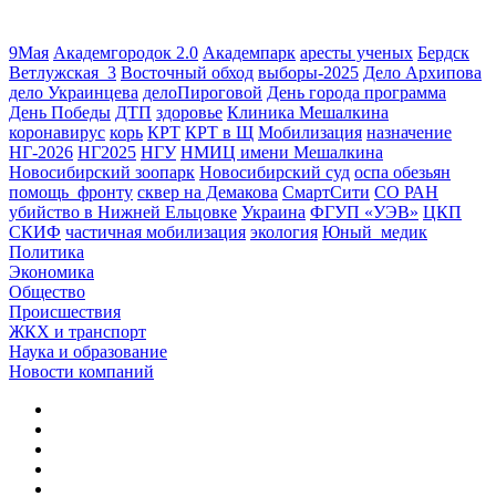
9Мая
Академгородок 2.0
Академпарк
аресты ученых
Бердск
Ветлужская_3
Восточный обход
выборы-2025
Дело Архипова
дело Украинцева
делоПироговой
День города программа
День Победы
ДТП
здоровье
Клиника Мешалкина
коронавирус
корь
КРТ
КРТ в Щ
Мобилизация
назначение
НГ-2026
НГ2025
НГУ
НМИЦ имени Мешалкина
Новосибирский зоопарк
Новосибирский суд
оспа обезьян
помощь_фронту
сквер на Демакова
СмартСити
СО РАН
убийство в Нижней Ельцовке
Украина
ФГУП «УЭВ»
ЦКП
СКИФ
частичная мобилизация
экология
Юный_медик
Политика
Экономика
Общество
Происшествия
ЖКХ и транспорт
Наука и образование
Новости компаний