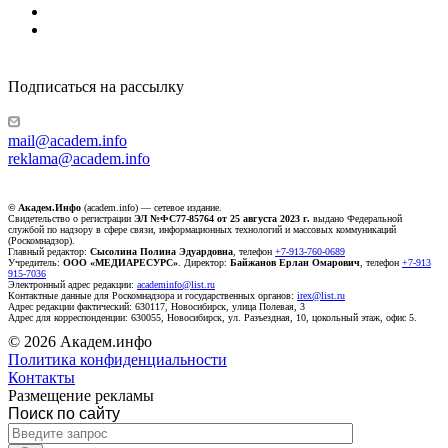
Подписаться на рассылку
mail@academ.info
reklama@academ.info
© Академ.Инфо
(academ.info) — сетевое издание.
Свидетельство о регистрации
ЭЛ №ФС77-85764 от 25 августа 2023 г.
выдано Федеральной
службой по надзору в сфере связи, информационных технологий и массовых коммуникаций
(Роскомнадзор).
Главный редактор:
Сысолина Полина Эдуардовна
, телефон
+7-913-760-0689
Учредитель:
ООО «МЕДИАРЕСУРС»
. Директор:
Байжанов Ерлан Омарович
, телефон
+7-913
915-7036
Электронный адрес редакции:
academinfo@list.ru
Контактные данные для Роскомнадзора и государственных органов:
irex@list.ru
Адрес редакции фактический: 630117, Новосибирск, улица Полевая, 3
Адрес для корреспонденции: 630055, Новосибирск, ул. Разъездная, 10, цокольный этаж, офис 5.
© 2026 Академ.инфо
Политика конфиденциальности
Контакты
Размещение рекламы
Поиск по сайту