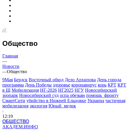
Общество
Главная
—
Новости
—
Общество
9Мая
Бердск
Восточный обход
Дело Архипова
День города
программа
День Победы
здоровье
коронавирус
корь
КРТ
КРТ
в Щ
Мобилизация
НГ-2026
НГ2025
НГУ
Новосибирский
зоопарк
Новосибирский суд
оспа обезьян
помощь_фронту
СмартСити
убийство в Нижней Ельцовке
Украина
частичная
мобилизация
экология
Юный_медик
12:19
ОБЩЕСТВО
АКАДЕМ.ИНФО