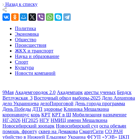
Назад к списку
Политика
Экономика
Общество
Происшествия
ЖКХ и транспорт
Наука и образование
Спорт
Культура
Новости компаний
9Мая
Академгородок 2.0
Академпарк
аресты ученых
Бердск
Ветлужская_3
Восточный обход
выборы-2025
Дело Архипова
дело Украинцева
делоПироговой
День города программа
День Победы
ДТП
здоровье
Клиника Мешалкина
коронавирус
корь
КРТ
КРТ в Щ
Мобилизация
назначение
НГ-2026
НГ2025
НГУ
НМИЦ имени Мешалкина
Новосибирский зоопарк
Новосибирский суд
оспа обезьян
помощь_фронту
сквер на Демакова
СмартСити
СО РАН
убийство в Нижней Ельцовке
Украина
ФГУП «УЭВ»
ЦКП