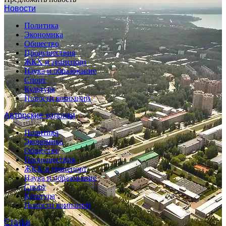
Новости
Политика
Экономика
Общество
Происшествия
ЖКХ и транспорт
Наука и образование
Спорт
Культура
Новости компаний
Авторские колонки
Политика
Экономика
Общество
Происшествия
ЖКХ и транспорт
Наука и образование
Спорт
Культура
Новости компаний
Статьи