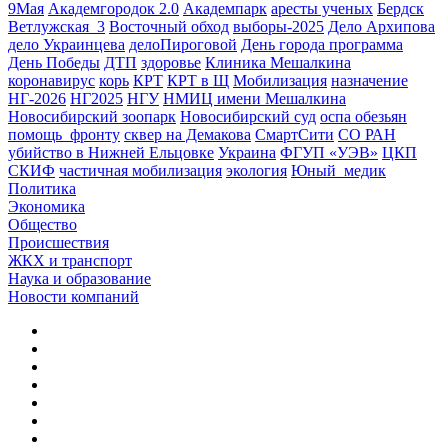
9Мая
Академгородок 2.0
Академпарк
аресты ученых
Бердск
Ветлужская_3
Восточный обход
выборы-2025
Дело Архипова
дело Украинцева
делоПироговой
День города программа
День Победы
ДТП
здоровье
Клиника Мешалкина
коронавирус
корь
КРТ
КРТ в Щ
Мобилизация
назначение
НГ-2026
НГ2025
НГУ
НМИЦ имени Мешалкина
Новосибирский зоопарк
Новосибирский суд
оспа обезьян
помощь_фронту
сквер на Демакова
СмартСити
СО РАН
убийство в Нижней Ельцовке
Украина
ФГУП «УЭВ»
ЦКП
СКИФ
частичная мобилизация
экология
Юный_медик
Политика
Экономика
Общество
Происшествия
ЖКХ и транспорт
Наука и образование
Новости компаний