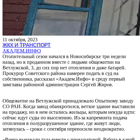
11 октября, 2023
ЖКХ И ТРАНСПОРТ
АКАДЕМ.ИНФО
Отопительный сезон начался в Новосибирске три недели
назад, но в проданном вместе с людьми общежитии на
Ветлужской, 3, до сих пор нет отопления и даже батарей.
Прокурор Советского района намерен подать в суд на
собственника, рассказал «Академ.Инфо» в среду первый
замглавы районной администрации Сергей Жиров.
Общежитие на Ветлужской принадлежало Опытному заводу
СО РАН. Когда завод обанкротился, ветхое здание выставили
на продажу, но в нем остались жильцы, которым некуда идти:
сейчас идут суды по выселению. Из-за капремонта подача
отопления в полуразрушенное здание, где живут люди,
затянулась – сроки с сентября переносили неоднократно.
«Вчера выезжали туда вместе с прокуратурой. Работа в какой-