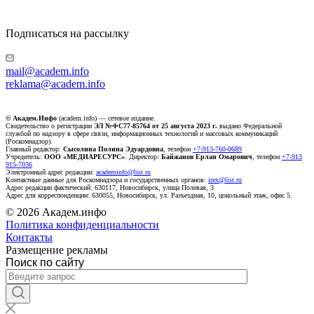
Подписаться на рассылку
mail@academ.info
reklama@academ.info
© Академ.Инфо
(academ.info) — сетевое издание.
Свидетельство о регистрации
ЭЛ №ФС77-85764 от 25 августа 2023 г.
выдано Федеральной
службой по надзору в сфере связи, информационных технологий и массовых коммуникаций
(Роскомнадзор).
Главный редактор:
Сысолина Полина Эдуардовна
, телефон
+7-913-760-0689
Учредитель:
ООО «МЕДИАРЕСУРС»
. Директор:
Байжанов Ерлан Омарович
, телефон
+7-913
915-7036
Электронный адрес редакции:
academinfo@list.ru
Контактные данные для Роскомнадзора и государственных органов:
irex@list.ru
Адрес редакции фактический: 630117, Новосибирск, улица Полевая, 3
Адрес для корреспонденции: 630055, Новосибирск, ул. Разъездная, 10, цокольный этаж, офис 5.
© 2026 Академ.инфо
Политика конфиденциальности
Контакты
Размещение рекламы
Поиск по сайту