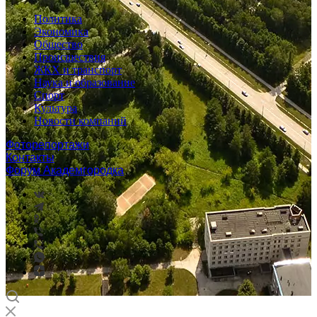
Политика
Экономика
Общество
Происшествия
ЖКХ и транспорт
Наука и образование
Спорт
Культура
Новости компаний
Фоторепортажи
Контакты
Форум Академгородка