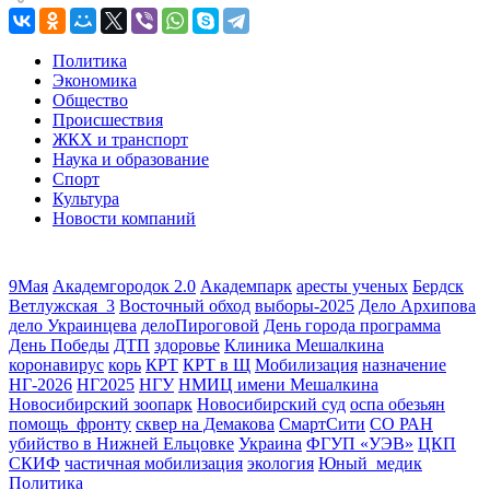
Политика
Экономика
Общество
Происшествия
ЖКХ и транспорт
Наука и образование
Спорт
Культура
Новости компаний
9Мая
Академгородок 2.0
Академпарк
аресты ученых
Бердск
Ветлужская_3
Восточный обход
выборы-2025
Дело Архипова
дело Украинцева
делоПироговой
День города программа
День Победы
ДТП
здоровье
Клиника Мешалкина
коронавирус
корь
КРТ
КРТ в Щ
Мобилизация
назначение
НГ-2026
НГ2025
НГУ
НМИЦ имени Мешалкина
Новосибирский зоопарк
Новосибирский суд
оспа обезьян
помощь_фронту
сквер на Демакова
СмартСити
СО РАН
убийство в Нижней Ельцовке
Украина
ФГУП «УЭВ»
ЦКП
СКИФ
частичная мобилизация
экология
Юный_медик
Политика