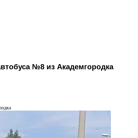
автобуса №8 из Академгородка
родка