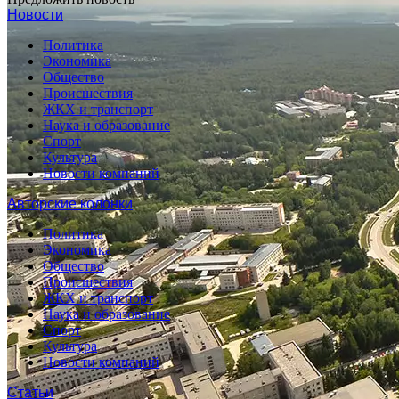
Новости
Политика
Экономика
Общество
Происшествия
ЖКХ и транспорт
Наука и образование
Спорт
Культура
Новости компаний
Авторские колонки
Политика
Экономика
Общество
Происшествия
ЖКХ и транспорт
Наука и образование
Спорт
Культура
Новости компаний
Статьи