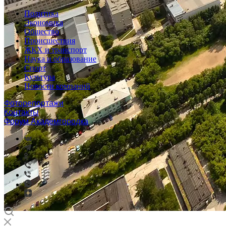
Политика
Экономика
Общество
Происшествия
ЖКХ и транспорт
Наука и образование
Спорт
Культура
Новости компаний
Фоторепортажи
Контакты
Форум Академгородка