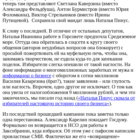
теперь там представляют Светлана Каверзина (вместо
Александра Фельдбуша), Антон Бурмистров (вместо Юрия
Фоломкина), Виктор Стрельников (вместо Ирины
Путицевой). Сохранила свой мандат лишь Наталья Пинус.
К слову о последней. В отличие от остальных депутатов,
Наталья Ивановна работе в Горсовете предпочла Средиземное
море. Оттуда она обратилась в соцсети к кругу своего
общения (авторов неудобных вопросов она блокирует) с
просьбой пожертвовать ей на муфельную печь, чтобы она,
занимаясь творчеством, не ездила куда-то для запекания
поделок. Избиратели слегка опешили от такой наглости. На
фоне информации о многомиллионных заработках ее мужа и
информации о бизнесе
с оборотом в сотни миллионов
Василия Казарезова (брат?), такие заявления – или глупость
или наглость. Впрочем, одно другое не исключает. О том как
она увела от налогообложения 9 миллионов рублей, и чем это
закончилось, мы писали год назад (
«Наталья Пинус скрыла от
избирателей настоящую историю своего бизнеса»
).
Из последствий прошедшей кампании пока заметна только
одна перестановка. Александр Карелин покидает Госдуму.
Формально он возвращается в НСО для работы в
Заксобрании, куда избрался. Об этом уже с пафосом написали
провластные СМИ. Фактически же его «возвращение»