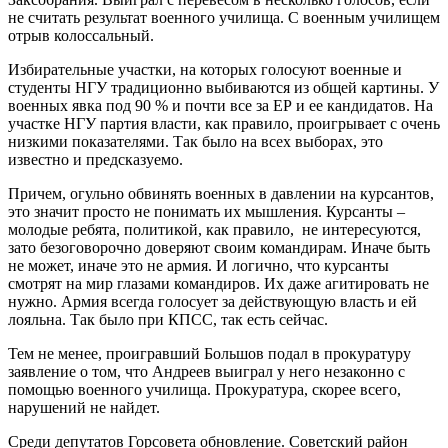
не считать результат военного училища. С военным училищем
отрыв колоссальный.
Избирательные участки, на которых голосуют военные и
студенты НГУ традиционно выбиваются из общей картины. У
военных явка под 90 % и почти все за ЕР и ее кандидатов. На
участке НГУ партия власти, как правило, проигрывает с очень
низкими показателями. Так было на всех выборах, это
известно и предсказуемо.
Причем, огульно обвинять военных в давлении на курсантов,
это значит просто не понимать их мышления. Курсанты –
молодые ребята, политикой, как правило, не интересуются,
зато безоговорочно доверяют своим командирам. Иначе быть
не может, иначе это не армия. И логично, что курсанты
смотрят на мир глазами командиров. Их даже агитировать не
нужно. Армия всегда голосует за действующую власть и ей
лояльна. Так было при КПСС, так есть сейчас.
Тем не менее, проигравший Большов подал в прокуратуру
заявление о том, что Андреев выиграл у него незаконно с
помощью военного училища. Прокуратура, скорее всего,
нарушений не найдет.
Среди депутатов Горсовета обновление. Советский район