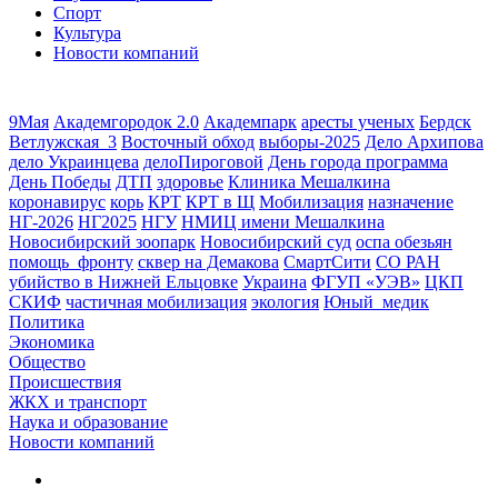
Спорт
Культура
Новости компаний
9Мая
Академгородок 2.0
Академпарк
аресты ученых
Бердск
Ветлужская_3
Восточный обход
выборы-2025
Дело Архипова
дело Украинцева
делоПироговой
День города программа
День Победы
ДТП
здоровье
Клиника Мешалкина
коронавирус
корь
КРТ
КРТ в Щ
Мобилизация
назначение
НГ-2026
НГ2025
НГУ
НМИЦ имени Мешалкина
Новосибирский зоопарк
Новосибирский суд
оспа обезьян
помощь_фронту
сквер на Демакова
СмартСити
СО РАН
убийство в Нижней Ельцовке
Украина
ФГУП «УЭВ»
ЦКП
СКИФ
частичная мобилизация
экология
Юный_медик
Политика
Экономика
Общество
Происшествия
ЖКХ и транспорт
Наука и образование
Новости компаний