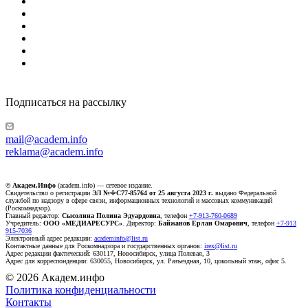
Подписаться на рассылку
mail@academ.info
reklama@academ.info
© Академ.Инфо
(academ.info) — сетевое издание.
Свидетельство о регистрации
ЭЛ №ФС77-85764 от 25 августа 2023 г.
выдано Федеральной
службой по надзору в сфере связи, информационных технологий и массовых коммуникаций
(Роскомнадзор).
Главный редактор:
Сысолина Полина Эдуардовна
, телефон
+7-913-760-0689
Учредитель:
ООО «МЕДИАРЕСУРС»
. Директор:
Байжанов Ерлан Омарович
, телефон
+7-913
915-7036
Электронный адрес редакции:
academinfo@list.ru
Контактные данные для Роскомнадзора и государственных органов:
irex@list.ru
Адрес редакции фактический: 630117, Новосибирск, улица Полевая, 3
Адрес для корреспонденции: 630055, Новосибирск, ул. Разъездная, 10, цокольный этаж, офис 5.
© 2026 Академ.инфо
Политика конфиденциальности
Контакты