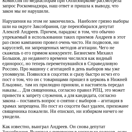
Комиссия по медиаспорам при Облизбиркоме рассмотрела
запрос Роскомнадзора, наш ответ и пришла к выводу, что
закон мы не нарушили.
Нарушения на этом не закончились. Наиболее грязно выборы
шли на округе Заксобрания, где переизбирался депутат
Алексей Андреев. Причем, парадокс в том, что обычно
упрекаемый в использовании таких приемов Андреев в этот
раз свою кампанию провел очень чисто. Ни подвозов, ни
каруселей, ни запрещенных методов агитации. Чего не
скажешь о его прямом конкуренте. Бизнесмен Михаил
Большов, до недавнего времени числился как видный
единоросс, но теперь переметнувшийся в Справедливую
Россию. Про машину с агитацией в день выборов мы уже
упомянули. Появился в соцсетях и сразу быстро исчез его
пост о том, что он с товарищами пришел в церковь в Нижней
Ельцовке, там их прилюдно приняли, и настоятель передал
наказы… Для священника, согласно правил РПЦ, это может
привести к запрету служения, а для кандидата, согласно
закона – поставить вопрос о снятии с выборов – агитация в
храмах запрещена. Но пост из соцсети был удален, прихожане
священника пожалели. Ни епископ, ни избирком ничего не
увидели.
Как известно, выиграл Андреев. Он снова депутат
Заксобрания. Выиграл с перевесом в несколько голосов, если