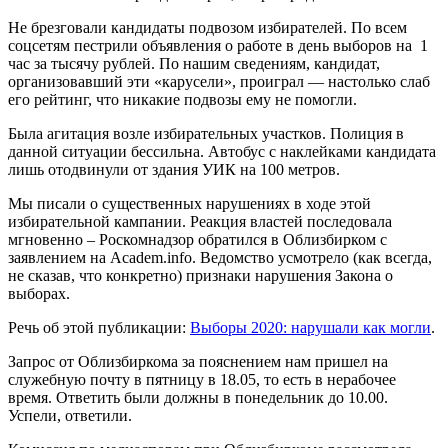
Не брезговали кандидаты подвозом избирателей. По всем
соцсетям пестрили объявления о работе в день выборов на 1
час за тысячу рублей. По нашим сведениям, кандидат,
организовавший эти «карусели», проиграл — настолько слаб
его рейтинг, что никакие подвозы ему не помогли.
Была агитация возле избирательных участков. Полиция в
данной ситуации бессильна. Автобус с наклейками кандидата
лишь отодвинули от здания УИК на 100 метров.
Мы писали о существенных нарушениях в ходе этой
избирательной кампании. Реакция властей последовала
мгновенно – Роскомнадзор обратился в Облизбирком с
заявлением на Academ.info. Ведомство усмотрело (как всегда,
не сказав, что конкретно) признаки нарушения Закона о
выборах.
Речь об этой публикации:
Выборы 2020: нарушали как могли
.
Запрос от Облизбиркома за пояснением нам пришел на
служебную почту в пятницу в 18.05, то есть в нерабочее
время. Ответить были должны в понедельник до 10.00.
Успели, ответили.