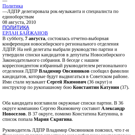
—
Политика
—
ЛДПР делегировала рок-музыканта и специалиста по
единоборствам
08 августа, 2010
ПОЛИТИКА
ЕРЛАН БАЙЖАНОВ
В субботу,
7 августа
, состоялась отчетно-выборная
конференция новосибирского регионального отделения
ЛДПР. На ней делегаты выбрали руководство партии и
утвердили списки кандидатов в депутаты Новосибирского
Законодательного собрания. В беседе с нашим
корреспондентом избранный руководителем регионального
отделения ЛДПР
Владимир Овсянников
сообщил фамилии
кандидатов, которые будут выдвигаться в Советском районе.
Ими стали музыкант
Сергей Якимович
(36 округ) и
инструктор по рукопашному бою
Константин Катунин
(37).
Оба кандидата возглавили окружные списки партии. В 36
округе компанию Сергею Якимовичу составит
Александр
Новоселов
. В 37 округе, помимо Констатина Катунина, в
список попала
Мария Скрягина
.
Руководитель ЛДПР Владимир Овсянников пояснил, что г-н