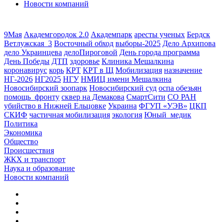
Новости компаний
9Мая
Академгородок 2.0
Академпарк
аресты ученых
Бердск
Ветлужская_3
Восточный обход
выборы-2025
Дело Архипова
дело Украинцева
делоПироговой
День города программа
День Победы
ДТП
здоровье
Клиника Мешалкина
коронавирус
корь
КРТ
КРТ в Щ
Мобилизация
назначение
НГ-2026
НГ2025
НГУ
НМИЦ имени Мешалкина
Новосибирский зоопарк
Новосибирский суд
оспа обезьян
помощь_фронту
сквер на Демакова
СмартСити
СО РАН
убийство в Нижней Ельцовке
Украина
ФГУП «УЭВ»
ЦКП
СКИФ
частичная мобилизация
экология
Юный_медик
Политика
Экономика
Общество
Происшествия
ЖКХ и транспорт
Наука и образование
Новости компаний