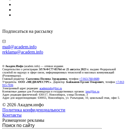
Подписаться на рассылку
mail@academ.info
reklama@academ.info
© Академ.Инфо
(academ.info) — сетевое издание.
Свидетельство о регистрации
ЭЛ №ФС77-85764 от 25 августа 2023 г.
выдано Федеральной
службой по надзору в сфере связи, информационных технологий и массовых коммуникаций
(Роскомнадзор).
Главный редактор:
Сысолина Полина Эдуардовна
, телефон
+7-913-760-0689
Учредитель:
ООО «МЕДИАРЕСУРС»
. Директор:
Байжанов Ерлан Омарович
, телефон
+7-913
915-7036
Электронный адрес редакции:
academinfo@list.ru
Контактные данные для Роскомнадзора и государственных органов:
irex@list.ru
Адрес редакции фактический: 630117, Новосибирск, улица Полевая, 3
Адрес для корреспонденции: 630055, Новосибирск, ул. Разъездная, 10, цокольный этаж, офис 5.
© 2026 Академ.инфо
Политика конфиденциальности
Контакты
Размещение рекламы
Поиск по сайту