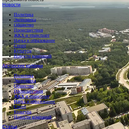
Новости
Политика
Экономика
Общество
Происшествия
ЖКХ и транспорт
Наука и образование
Спорт
Культура
Новости компаний
Авторские колонки
Политика
Экономика
Общество
Происшествия
ЖКХ и транспорт
Наука и образование
Спорт
Культура
Новости компаний
Статьи