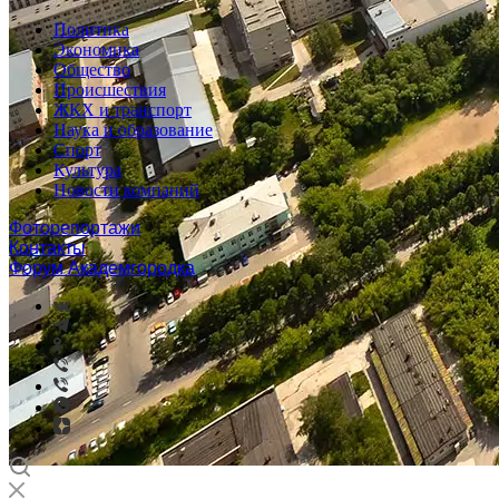
Политика
Экономика
Общество
Происшествия
ЖКХ и транспорт
Наука и образование
Спорт
Культура
Новости компаний
Фоторепортажи
Контакты
Форум Академгородка