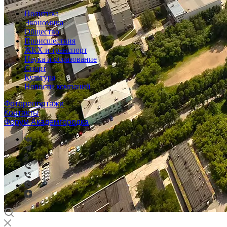
Политика
Экономика
Общество
Происшествия
ЖКХ и транспорт
Наука и образование
Спорт
Культура
Новости компаний
Фоторепортажи
Контакты
Форум Академгородка