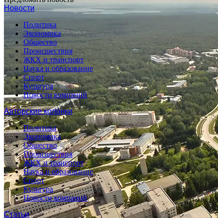
Новости
Политика
Экономика
Общество
Происшествия
ЖКХ и транспорт
Наука и образование
Спорт
Культура
Новости компаний
Авторские колонки
Политика
Экономика
Общество
Происшествия
ЖКХ и транспорт
Наука и образование
Спорт
Культура
Новости компаний
Статьи