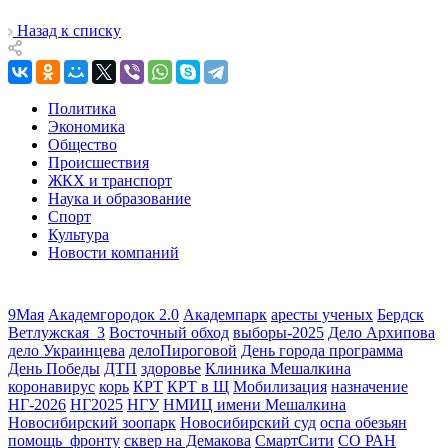
Назад к списку
Политика
Экономика
Общество
Происшествия
ЖКХ и транспорт
Наука и образование
Спорт
Культура
Новости компаний
9Мая
Академгородок 2.0
Академпарк
аресты ученых
Бердск
Ветлужская_3
Восточный обход
выборы-2025
Дело Архипова
дело Украинцева
делоПироговой
День города программа
День Победы
ДТП
здоровье
Клиника Мешалкина
коронавирус
корь
КРТ
КРТ в Щ
Мобилизация
назначение
НГ-2026
НГ2025
НГУ
НМИЦ имени Мешалкина
Новосибирский зоопарк
Новосибирский суд
оспа обезьян
помощь_фронту
сквер на Демакова
СмартСити
СО РАН