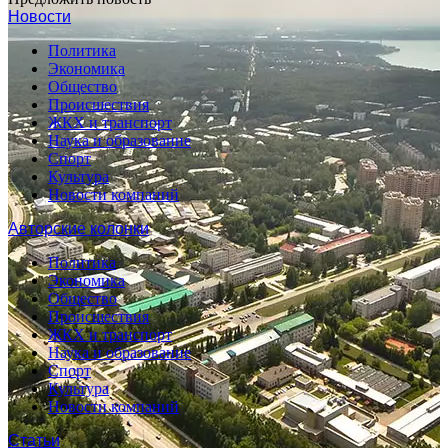
Новости
Политика
Экономика
Общество
Происшествия
ЖКХ и транспорт
Наука и образование
Спорт
Культура
Новости компаний
Авторские колонки
Политика
Экономика
Общество
Происшествия
ЖКХ и транспорт
Наука и образование
Спорт
Культура
Новости компаний
Статьи