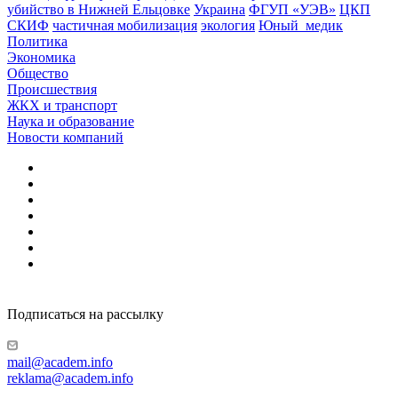
убийство в Нижней Ельцовке
Украина
ФГУП «УЭВ»
ЦКП
СКИФ
частичная мобилизация
экология
Юный_медик
Политика
Экономика
Общество
Происшествия
ЖКХ и транспорт
Наука и образование
Новости компаний
Подписаться на рассылку
mail@academ.info
reklama@academ.info