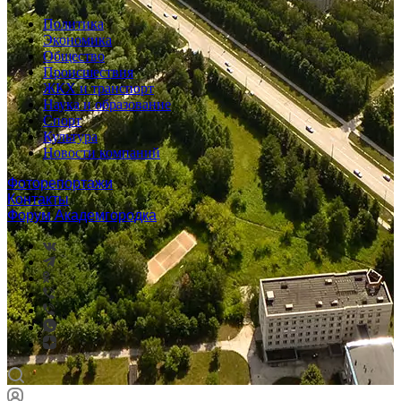
Политика
Экономика
Общество
Происшествия
ЖКХ и транспорт
Наука и образование
Спорт
Культура
Новости компаний
Фоторепортажи
Контакты
Форум Академгородка