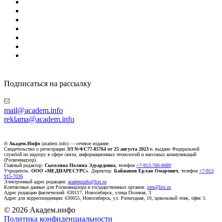
Подписаться на рассылку
mail@academ.info
reklama@academ.info
© Академ.Инфо
(academ.info) — сетевое издание.
Свидетельство о регистрации
ЭЛ №ФС77-85764 от 25 августа 2023 г.
выдано Федеральной
службой по надзору в сфере связи, информационных технологий и массовых коммуникаций
(Роскомнадзор).
Главный редактор:
Сысолина Полина Эдуардовна
, телефон
+7-913-760-0689
Учредитель:
ООО «МЕДИАРЕСУРС»
. Директор:
Байжанов Ерлан Омарович
, телефон
+7-913
915-7036
Электронный адрес редакции:
academinfo@list.ru
Контактные данные для Роскомнадзора и государственных органов:
irex@list.ru
Адрес редакции фактический: 630117, Новосибирск, улица Полевая, 3
Адрес для корреспонденции: 630055, Новосибирск, ул. Разъездная, 10, цокольный этаж, офис 5.
© 2026 Академ.инфо
Политика конфиденциальности