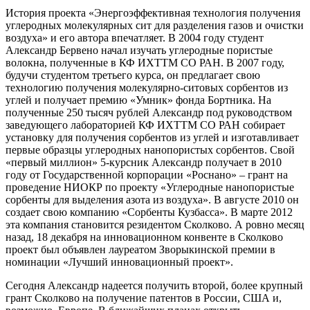
История проекта «Энергоэффективная технология получения
углеродных молекулярных сит для разделения газов и очистки
воздуха» и его автора впечатляет. В 2004 году студент
Александр Бервено начал изучать углеродные пористые
волокна, полученные в КФ ИХТТМ СО РАН. В 2007 году,
будучи студентом третьего курса, он предлагает свою
технологию получения молекулярно-ситовых сорбентов из
углей и получает премию «Умник» фонда Бортника. На
полученные 250 тысяч рублей Александр под руководством
заведующего лабораторией КФ ИХТТМ СО РАН собирает
установку для получения сорбентов из углей и изготавливает
первые образцы углеродных нанопористых сорбентов. Свой
«первый миллион» 5-курсник Александр получает в 2010
году от Государственной корпорации «Роснано» – грант на
проведение НИОКР по проекту «Углеродные нанопористые
сорбенты для выделения азота из воздуха». В августе 2010 он
создает свою компанию «Сорбенты Кузбасса». В марте 2012
эта компания становится резидентом Сколково. А ровно месяц
назад, 18 декабря на инновационном конвенте в Сколково
проект был объявлен лауреатом Зворыкинской премии в
номинации «Лучший инновационный проект».
Сегодня Александр надеется получить второй, более крупный
грант Сколково на получение патентов в России, США и,