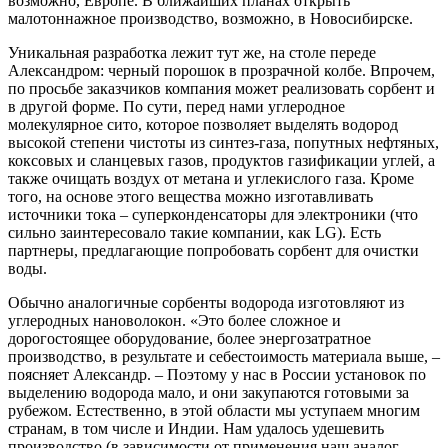
возможно, Европе. В ближайших планах открыть
малотоннажное производство, возможно, в Новосибирске.
Уникальная разработка лежит тут же, на столе переде
Александром: черный порошок в прозрачной колбе. Впрочем,
по просьбе заказчиков компания может реализовать сорбент и
в другой форме. По сути, перед нами углеродное
молекулярное сито, которое позволяет выделять водород
высокой степени чистоты из синтез-газа, попутных нефтяных,
коксовых и сланцевых газов, продуктов газификации углей, а
также очищать воздух от метана и углекислого газа. Кроме
того, на основе этого вещества можно изготавливать
источники тока – суперконденсаторы для электроники (что
сильно заинтересовало такие компании, как
LG
). Есть
партнеры, предлагающие попробовать сорбент для очистки
воды.
Обычно аналогичные сорбенты водорода изготовляют из
углеродных нановолокон. «Это более сложное и
дорогостоящее оборудование, более энергозатратное
производство, в результате и себестоимость материала выше, –
поясняет Александр. – Поэтому у нас в России установок по
выделению водорода мало, и они закупаются готовыми за
рубежом. Естественно, в этой области мы уступаем многим
странам, в том числе и Индии. Нам удалось удешевить
производство (в зависимости от применения наш аналог