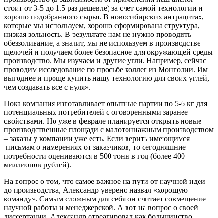
стоит от 3-5 до 1.5 раз дешевле) за счет самой технологии и
хорошо подобранного сырья. В новосибирских антрацитах,
которые мы используем, хорошо сформирована структура,
низкая зольность. В результате нам не нужно проводить
обеззоливание, а значит, мы не используем в производстве
щелочей и получаем более безопасное для окружающей среды
производство. Мы изучаем и другие угли. Например, сейчас
проводим исследование по просьбе коллег из Монголии. Им
выгоднее и проще купить нашу технологию для своих углей,
чем создавать все с нуля».
Пока компания изготавливает опытные партии по 5-6 кг для
потенциальных потребителей с оговоренными заранее
свойствами. Но уже в феврале планируется открыть новые
производственные площади с малотоннажным производством
– заказы у компании уже есть. Если верить имеющимся
письмам о намерениях от заказчиков, то сегодняшние
потребности оцениваются в 500 тонн в год (более 400
миллионов рублей).
На вопрос о том, что самое важное на пути от научной идеи
до производства, Александр уверено назвал «хорошую
команду». Самым сложным для себя он считает совмещение
научной работы и менеджерской. А вот на вопрос о своей
диссертации, Александр отреагировал как большинство