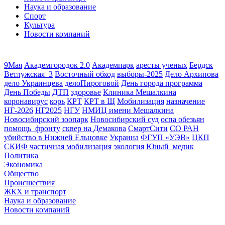
Наука и образование
Спорт
Культура
Новости компаний
9Мая
Академгородок 2.0
Академпарк
аресты ученых
Бердск
Ветлужская_3
Восточный обход
выборы-2025
Дело Архипова
дело Украинцева
делоПироговой
День города программа
День Победы
ДТП
здоровье
Клиника Мешалкина
коронавирус
корь
КРТ
КРТ в Щ
Мобилизация
назначение
НГ-2026
НГ2025
НГУ
НМИЦ имени Мешалкина
Новосибирский зоопарк
Новосибирский суд
оспа обезьян
помощь_фронту
сквер на Демакова
СмартСити
СО РАН
убийство в Нижней Ельцовке
Украина
ФГУП «УЭВ»
ЦКП
СКИФ
частичная мобилизация
экология
Юный_медик
Политика
Экономика
Общество
Происшествия
ЖКХ и транспорт
Наука и образование
Новости компаний