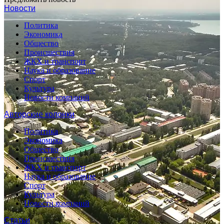
Новости
Политика
Экономика
Общество
Происшествия
ЖКХ и транспорт
Наука и образование
Спорт
Культура
Новости компаний
Авторские колонки
Политика
Экономика
Общество
Происшествия
ЖКХ и транспорт
Наука и образование
Спорт
Культура
Новости компаний
Статьи