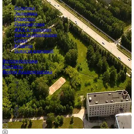
Политика
Экономика
Общество
Происшествия
ЖКХ и транспорт
Наука и образование
Спорт
Культура
Новости компаний
Фоторепортажи
Контакты
Форум Академгородка