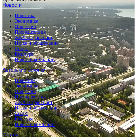
Новости
Политика
Экономика
Общество
Происшествия
ЖКХ и транспорт
Наука и образование
Спорт
Культура
Новости компаний
Авторские колонки
Политика
Экономика
Общество
Происшествия
ЖКХ и транспорт
Наука и образование
Спорт
Культура
Новости компаний
Статьи