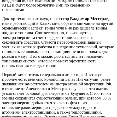
внедрения новых технологий, которые позволят повысить
КПД и будут более экологичными по сравнению
нынешними.
Доктор технических наук, профессор
Владимир Мессерле
,
ныне работающий в Казахстане, обратил внимание на другой,
экономический аспект: тонна угля в 40 раз дешевле тонны
жидкого топлива. Соответственно, производство
электроэнергии за счет твердого топлива позволит
сэкономить средства. Отчасти первоочередной задачей
ученых является разработка и внедрение технологий, которые
позволять тепловым электростанциям не использовать для
розжига мазут. Этого можно добиться за счет плазменно-
топливных систем, которые повысят эффективность
использования твердых топлив.
Первый заместитель генерального директора Института
проблем естественных монополий Булат Нигматулин, ранее
являвшийся заместителем министра атомной энергетики РФ,
в отличие от Алексеенко и Мессерле не уверен, что именно
уголь станет основой для энергетики будущего. С его точки
зрения сохранится существующий баланс, при котором 50 %
электроэнергии добывается за счет нефти и газа, а все
остальное равномерно распределено между гидро- и
атомными электростанциями, а также теплостанциями,
работающими на угле. Вместе с тем Булат Искандерович