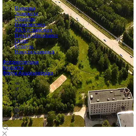
Политика
Экономика
Общество
Происшествия
ЖКХ и транспорт
Наука и образование
Спорт
Культура
Новости компаний
Фоторепортажи
Контакты
Форум Академгородка