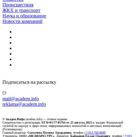
Происшествия
ЖКХ и транспорт
Наука и образование
Новости компаний
Подписаться на рассылку
mail@academ.info
reklama@academ.info
© Академ.Инфо
(academ.info) — сетевое издание.
Свидетельство о регистрации
ЭЛ №ФС77-85764 от 25 августа 2023 г.
выдано Федеральной
службой по надзору в сфере связи, информационных технологий и массовых коммуникаций
(Роскомнадзор).
Главный редактор:
Сысолина Полина Эдуардовна
, телефон
+7-913-760-0689
Учредитель:
ООО «МЕДИАРЕСУРС»
. Директор:
Байжанов Ерлан Омарович
, телефон
+7-913