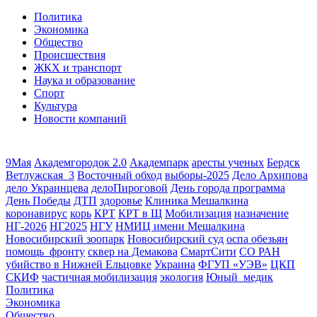
Политика
Экономика
Общество
Происшествия
ЖКХ и транспорт
Наука и образование
Спорт
Культура
Новости компаний
9Мая
Академгородок 2.0
Академпарк
аресты ученых
Бердск
Ветлужская_3
Восточный обход
выборы-2025
Дело Архипова
дело Украинцева
делоПироговой
День города программа
День Победы
ДТП
здоровье
Клиника Мешалкина
коронавирус
корь
КРТ
КРТ в Щ
Мобилизация
назначение
НГ-2026
НГ2025
НГУ
НМИЦ имени Мешалкина
Новосибирский зоопарк
Новосибирский суд
оспа обезьян
помощь_фронту
сквер на Демакова
СмартСити
СО РАН
убийство в Нижней Ельцовке
Украина
ФГУП «УЭВ»
ЦКП
СКИФ
частичная мобилизация
экология
Юный_медик
Политика
Экономика
Общество