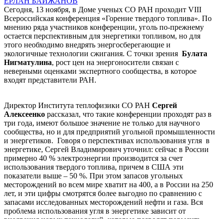
ЕРЛАН БАЙЖАНОВ
Сегодня, 13 ноября, в Доме ученых СО РАН проходит VIII
Всероссийская конференция «Горение твердого топлива». По
мнению ряда участников конференции, уголь по-прежнему
остается перспективным для энергетики топливом, но для
этого необходимо внедрять энергосберегающие и
экологичные технологии сжигания. С точки зрения
Булата
Нигматулина
, рост цен на энергоносители связан с
неверными оценками экспертного сообщества, в которое
входят представители РАН.
Директор Института теплофизики СО РАН
Сергей
Алексеенко
рассказал, что такие конференции проходят раз в
три года, имеют большое значение не только для научного
сообщества, но и для предприятий угольной промышленности
и энергетиков. Говоря о перспективах использования угля в
энергетике, Сергей Владимирович уточнил: сейчас в России
примерно 40 % электроэнергии производится за счет
использования твердого топлива, причем в США эти
показатели выше – 50 %. При этом запасов угольных
месторождений во всем мире хватит на 400, а в России на 250
лет, и эти цифры смотрятся более выгодно по сравнению с
запасами исследованных месторождений нефти и газа. Вся
проблема использования угля в энергетике зависит от