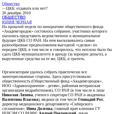
Общество
—
ЦКБ: отдавать или нет?
26 декабря, 2010
ОБЩЕСТВО
ЮЛИЯ ЧЕРНАЯ
На прошлой неделе по инициативе общественного фонда
«Академгородок» состоялось собрание, участники которого
пытались представить ведомственное и муниципальное
будущее ЦКБ СО РАН. На нем высказывались самые
разнообразные предположения выгодной «сделки» по
передаче ЦКБ, в том числе и говорилось, что неплохо было бы
сдать ЦКБ муниципалитету в аренду (за хорошие деньги), а
вырученные средства на ее же, ЦКБ, и тратить.
Организаторам удалось собрать практически все
заинтересованные стороны. Здесь присутствовали:
общественность (Общественный фонд «Академгородок»,
НОО «Здравоохранение - детям», районная ветеранская
организация медработников), СО РАН (в том числе в лице
Николая Ляхова
, ученого секретаря СО РАН и академика
Валентина Власова
), медики (в том числе
Геннадий Рот
,
директор медицинского департамента «Сибирского
соглашения»;
Нина Долгова
, главный врач клиники ГУ
НЦКЭМ СО РАМН;
Андрей Покровский
, декан