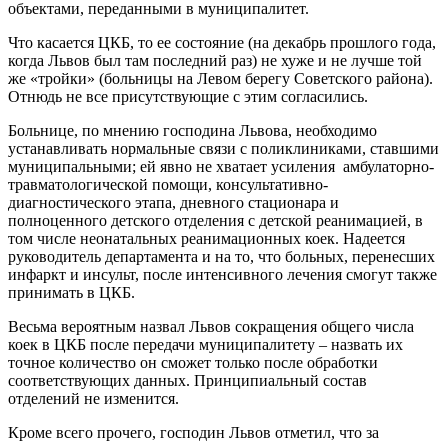
объектами, переданными в муниципалитет.
Что касается ЦКБ, то ее состояние (на декабрь прошлого года,
когда Львов был там последний раз) не хуже и не лучше той
же «тройки» (больницы на Левом берегу Советского района).
Отнюдь не все присутствующие с этим согласились.
Больнице, по мнению господина Львова, необходимо
устанавливать нормальные связи с поликлиниками, ставшими
муниципальными; ей явно не хватает усиления амбулаторно-
травматологической помощи, консультативно-
диагностического этапа, дневного стационара и
полноценного детского отделения с детской реанимацией, в
том числе неонатальных реанимационных коек. Надеется
руководитель департамента и на то, что больных, перенесших
инфаркт и инсульт, после интенсивного лечения смогут также
принимать в ЦКБ.
Весьма вероятным назвал Львов сокращения общего числа
коек в ЦКБ после передачи муниципалитету – назвать их
точное количество он сможет только после обработки
соответствующих данных. Принципиальный состав
отделений не изменится.
Кроме всего прочего, господин Львов отметил, что за