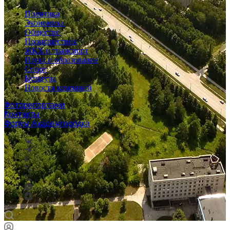
Политика
Экономика
Общество
Происшествия
ЖКХ и транспорт
Наука и образование
Спорт
Культура
Новости компаний
Фоторепортажи
Контакты
Форум Академгородка