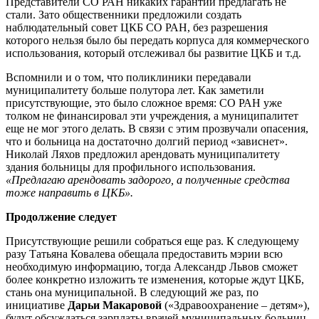
Представители СО РАН никаких гарантий предлагать не
стали. Зато общественники предложили создать
наблюдательный совет ЦКБ СО РАН, без разрешения
которого нельзя было бы передать корпуса для коммерческого
использования, который отслеживал бы развитие ЦКБ и т.д.
Вспомнили и о том, что поликлиники передавали
муниципалитету больше полутора лет. Как заметили
присутствующие, это было сложное время: СО РАН уже
толком не финансировал эти учреждения, а муниципалитет
еще не мог этого делать. В связи с этим прозвучали опасения,
что и больница на достаточно долгий период «зависнет».
Николай Ляхов предложил арендовать муниципалитету
здания больницы для профильного использования.
«Предлагаю арендовать задорого, а полученные средства
тоже направить в ЦКБ».
Продолжение следует
Присутствующие решили собраться еще раз. К следующему
разу Татьяна Ковалева обещала предоставить мэрии всю
необходимую информацию, тогда Александр Львов сможет
более конкретно изложить те изменения, которые ждут ЦКБ,
стань она муниципальной. В следующий же раз, по
инициативе
Дарьи Макаровой
(«Здравоохранение – детям»),
будут обсуждаться зарплаты врачей муниципальных больниц