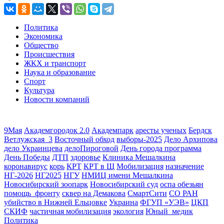
Политика
Экономика
Общество
Происшествия
ЖКХ и транспорт
Наука и образование
Спорт
Культура
Новости компаний
9Мая
Академгородок 2.0
Академпарк
аресты ученых
Бердск
Ветлужская_3
Восточный обход
выборы-2025
Дело Архипова
дело Украинцева
делоПироговой
День города программа
День Победы
ДТП
здоровье
Клиника Мешалкина
коронавирус
корь
КРТ
КРТ в Щ
Мобилизация
назначение
НГ-2026
НГ2025
НГУ
НМИЦ имени Мешалкина
Новосибирский зоопарк
Новосибирский суд
оспа обезьян
помощь_фронту
сквер на Демакова
СмартСити
СО РАН
убийство в Нижней Ельцовке
Украина
ФГУП «УЭВ»
ЦКП
СКИФ
частичная мобилизация
экология
Юный_медик
Политика