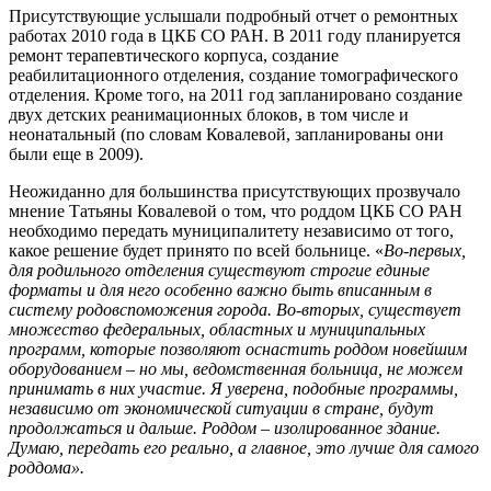
Присутствующие услышали подробный отчет о ремонтных
работах 2010 года в ЦКБ СО РАН. В 2011 году планируется
ремонт терапевтического корпуса, создание
реабилитационного отделения, создание томографического
отделения. Кроме того, на 2011 год запланировано создание
двух детских реанимационных блоков, в том числе и
неонатальный (по словам Ковалевой, запланированы они
были еще в 2009).
Неожиданно для большинства присутствующих прозвучало
мнение Татьяны Ковалевой о том, что роддом ЦКБ СО РАН
необходимо передать муниципалитету независимо от того,
какое решение будет принято по всей больнице. «
Во-первых,
для родильного отделения существуют строгие единые
форматы и для него особенно важно быть вписанным в
систему родовспоможения города. Во-вторых, существует
множество федеральных, областных и муниципальных
программ, которые позволяют оснастить роддом новейшим
оборудованием – но мы, ведомственная больница, не можем
принимать в них участие. Я уверена, подобные программы,
независимо от экономической ситуации в стране, будут
продолжаться и дальше. Роддом – изолированное здание.
Думаю, передать его реально, а главное, это лучше для самого
роддома».