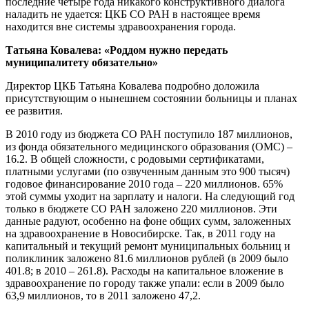
последние четыре года никакого конструктивного диалога
наладить не удается: ЦКБ СО РАН в настоящее время
находится вне системы здравоохранения города.
Татьяна Ковалева: «Роддом нужно передать
муниципалитету обязательно»
Директор ЦКБ Татьяна Ковалева подробно доложила
присутствующим о нынешнем состоянии больницы и планах
ее развития.
В 2010 году из бюджета СО РАН поступило 187 миллионов,
из фонда обязательного медицинского образования (ОМС) –
16.2. В общей сложности, с родовыми сертификатами,
платными услугами (по озвученным данным это 900 тысяч)
годовое финансирование 2010 года – 220 миллионов. 65%
этой суммы уходит на зарплату и налоги. На следующий год
только в бюджете СО РАН заложено 220 миллионов. Эти
данные радуют, особенно на фоне общих сумм, заложенных
на здравоохранение в Новосибирске. Так, в 2011 году на
капитальный и текущий ремонт муниципальных больниц и
поликлиник заложено 81.6 миллионов рублей (в 2009 было
401.8; в 2010 – 261.8). Расходы на капитальное вложение в
здравоохранение по городу также упали: если в 2009 было
63,9 миллионов, то в 2011 заложено 47,2.