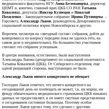
медицинского факультета НГУ;
Анна Белеванцева
, директор
ЦНМТ и, конечно, главный врач ЦКБ СО РАН
Татьяна
Ковалева
), депутаты (
Виктор Кузнецов
и
Николай
Похиленко
– Законодательное собрание;
Ирина Путинцева
–
Горсовет),
Александр Львов
, руководитель Департамента по
социальной политики мэрии Новосибирска и другие.
Впрочем, несмотря на «звездный состав» собрания, дойти до
компромисса по вопросу передачи пока не удалось (что, на
самом деле и неудивительно). Но большинство участников
считают это собрание успешным.
В центре внимания, естественно, были выступления
Александра Львова (департамент по социальной политике) и
Татьяны Ковалевой (ЦКБ). От Сибирского отделения, еще
одной решающей стороны, выступающих не было.
Александр Львов ничего конкретного не обещает
Господин Львов отметил, что ничего конкретного на
сегодняшний день он пообещать не может, т.к. ни мэрии, ни
фонду обязательного медицинского страхования ЦКБ никаких
данных не предоставляет, и он имеет смутные представления
о сегодняшнем состоянии больницы. Поэтому особое
внимание Львов уделил тому, что сделано с другими