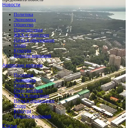
Новости
Политика
Экономика
Общество
Происшествия
ЖКХ и транспорт
Наука и образование
Спорт
Культура
Новости компаний
Авторские колонки
Политика
Экономика
Общество
Происшествия
ЖКХ и транспорт
Наука и образование
Спорт
Культура
Новости компаний
Статьи