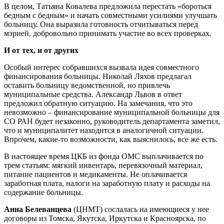
В целом, Татьяна Ковалева предложила перестать «бороться
бедным с бедным» и начать совместными усилиями улучшать
больницу. Она выразила готовность отчитываться перед
мэрией, добровольно принимать участие во всех проверках.
И от тех, и от других
Особый интерес собравшихся вызвала идея совместного
финансирования больницы. Николай Ляхов предлагал
оставить больницу ведомственной, но привлечь
муниципальные средства. Александр Львов в ответ
предложил обратную ситуацию. На замечания, что это
невозможно – финансирование муниципальной больницы для
СО РАН будет незаконно, руководитель департамента заметил,
что и муниципалитет находится в аналогичной ситуации.
Впрочем, какие-то возможности, как выяснилось, все же есть.
В настоящее время ЦКБ из фонда ОМС выплачивается по
трем статьям: мягкий инвентарь, перевязочный материал,
питание пациентов и медикаменты. Не оплачивается
заработная плата, налоги на заработную плату и расходы на
содержание больницы.
Анна Белеванцева
(ЦНМТ) сослалась на имеющиеся у нее
договоры из Томска, Якутска, Иркутска и Красноярска, по