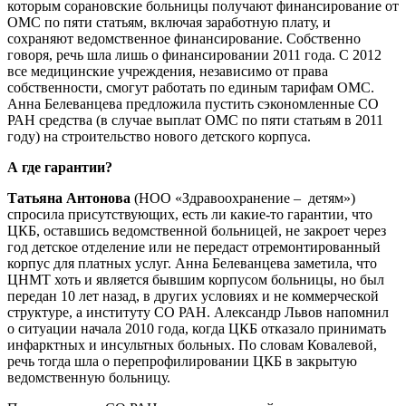
которым сорановские больницы получают финансирование от
ОМС по пяти статьям, включая заработную плату, и
сохраняют ведомственное финансирование. Собственно
говоря, речь шла лишь о финансировании 2011 года. С 2012
все медицинские учреждения, независимо от права
собственности, смогут работать по единым тарифам ОМС.
Анна Белеванцева предложила пустить сэкономленные СО
РАН средства (в случае выплат ОМС по пяти статьям в 2011
году) на строительство нового детского корпуса.
А где гарантии?
Татьяна Антонова
(НОО «Здравоохранение – детям»)
спросила присутствующих, есть ли какие-то гарантии, что
ЦКБ, оставшись ведомственной больницей, не закроет через
год детское отделение или не передаст отремонтированный
корпус для платных услуг. Анна Белеванцева заметила, что
ЦНМТ хоть и является бывшим корпусом больницы, но был
передан 10 лет назад, в других условиях и не коммерческой
структуре, а институту СО РАН. Александр Львов напомнил
о ситуации начала 2010 года, когда ЦКБ отказало принимать
инфарктных и инсультных больных. По словам Ковалевой,
речь тогда шла о перепрофилировании ЦКБ в закрытую
ведомственную больницу.