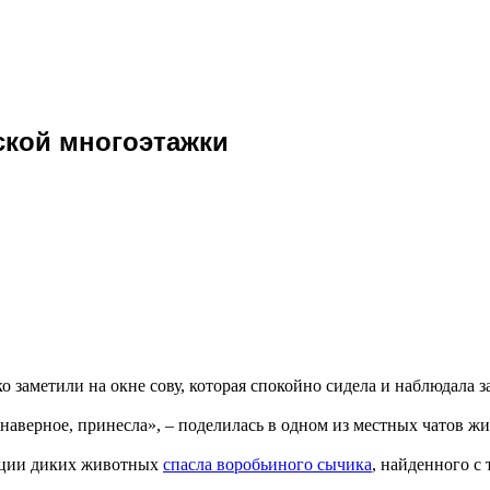
ской многоэтажки
заметили на окне сову, которая спокойно сидела и наблюдала 
а, наверное, принесла», – поделилась в одном из местных чатов
тации диких животных
спасла воробьиного сычика
, найденного с