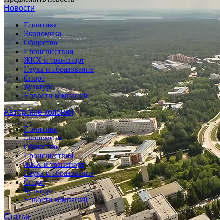
Новости
Политика
Экономика
Общество
Происшествия
ЖКХ и транспорт
Наука и образование
Спорт
Культура
Новости компаний
Авторские колонки
Политика
Экономика
Общество
Происшествия
ЖКХ и транспорт
Наука и образование
Спорт
Культура
Новости компаний
Статьи