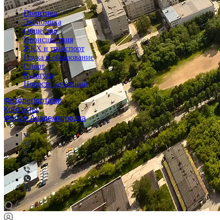
Политика
Экономика
Общество
Происшествия
ЖКХ и транспорт
Наука и образование
Спорт
Культура
Новости компаний
Фоторепортажи
Контакты
Форум Академгородка