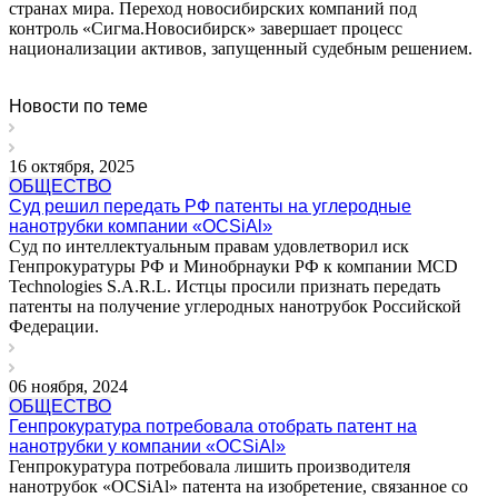
странах мира. Переход новосибирских компаний под
контроль «Сигма.Новосибирск» завершает процесс
национализации активов, запущенный судебным решением.
Новости по теме
16 октября, 2025
ОБЩЕСТВО
Суд решил передать РФ патенты на углеродные
нанотрубки компании «OCSiAl»
Суд по интеллектуальным правам удовлетворил иск
Генпрокуратуры РФ и Минобрнауки РФ к компании MCD
Technologies S.A.R.L. Истцы просили признать передать
патенты на получение углеродных нанотрубок Российской
Федерации.
06 ноября, 2024
ОБЩЕСТВО
Генпрокуратура потребовала отобрать патент на
нанотрубки у компании «OCSiAl»
Генпрокуратура потребовала лишить производителя
нанотрубок «OCSiAl» патента на изобретение, связанное со