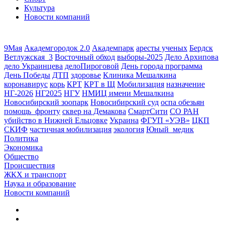
Культура
Новости компаний
9Мая
Академгородок 2.0
Академпарк
аресты ученых
Бердск
Ветлужская_3
Восточный обход
выборы-2025
Дело Архипова
дело Украинцева
делоПироговой
День города программа
День Победы
ДТП
здоровье
Клиника Мешалкина
коронавирус
корь
КРТ
КРТ в Щ
Мобилизация
назначение
НГ-2026
НГ2025
НГУ
НМИЦ имени Мешалкина
Новосибирский зоопарк
Новосибирский суд
оспа обезьян
помощь_фронту
сквер на Демакова
СмартСити
СО РАН
убийство в Нижней Ельцовке
Украина
ФГУП «УЭВ»
ЦКП
СКИФ
частичная мобилизация
экология
Юный_медик
Политика
Экономика
Общество
Происшествия
ЖКХ и транспорт
Наука и образование
Новости компаний