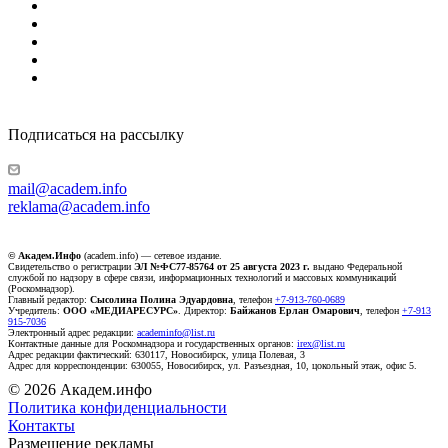
Подписаться на рассылку
mail@academ.info
reklama@academ.info
© Академ.Инфо
(academ.info) — сетевое издание.
Свидетельство о регистрации
ЭЛ №ФС77-85764 от 25 августа 2023 г.
выдано Федеральной
службой по надзору в сфере связи, информационных технологий и массовых коммуникаций
(Роскомнадзор).
Главный редактор:
Сысолина Полина Эдуардовна
, телефон
+7-913-760-0689
Учредитель:
ООО «МЕДИАРЕСУРС»
. Директор:
Байжанов Ерлан Омарович
, телефон
+7-913
915-7036
Электронный адрес редакции:
academinfo@list.ru
Контактные данные для Роскомнадзора и государственных органов:
irex@list.ru
Адрес редакции фактический: 630117, Новосибирск, улица Полевая, 3
Адрес для корреспонденции: 630055, Новосибирск, ул. Разъездная, 10, цокольный этаж, офис 5.
© 2026 Академ.инфо
Политика конфиденциальности
Контакты
Размещение рекламы