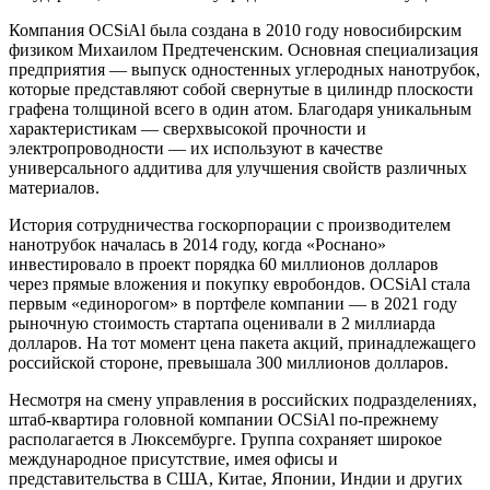
Компания OCSiAl была создана в 2010 году новосибирским
физиком Михаилом Предтеченским. Основная специализация
предприятия — выпуск одностенных углеродных нанотрубок,
которые представляют собой свернутые в цилиндр плоскости
графена толщиной всего в один атом. Благодаря уникальным
характеристикам — сверхвысокой прочности и
электропроводности — их используют в качестве
универсального аддитива для улучшения свойств различных
материалов.
История сотрудничества госкорпорации с производителем
нанотрубок началась в 2014 году, когда «Роснано»
инвестировало в проект порядка 60 миллионов долларов
через прямые вложения и покупку евробондов. OCSiAl стала
первым «единорогом» в портфеле компании — в 2021 году
рыночную стоимость стартапа оценивали в 2 миллиарда
долларов. На тот момент цена пакета акций, принадлежащего
российской стороне, превышала 300 миллионов долларов.
Несмотря на смену управления в российских подразделениях,
штаб-квартира головной компании OCSiAl по-прежнему
располагается в Люксембурге. Группа сохраняет широкое
международное присутствие, имея офисы и
представительства в США, Китае, Японии, Индии и других