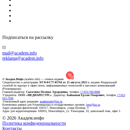
Подписаться на рассылку
mail@academ.info
reklama@academ.info
© Академ.Инфо
(academ.info) — сетевое издание.
Свидетельство о регистрации
ЭЛ №ФС77-85764 от 25 августа 2023 г.
выдано Федеральной
службой по надзору в сфере связи, информационных технологий и массовых коммуникаций
(Роскомнадзор).
Главный редактор:
Сысолина Полина Эдуардовна
, телефон
+7-913-760-0689
Учредитель:
ООО «МЕДИАРЕСУРС»
. Директор:
Байжанов Ерлан Омарович
, телефон
+7-913
915-7036
Электронный адрес редакции:
academinfo@list.ru
Контактные данные для Роскомнадзора и государственных органов:
irex@list.ru
Адрес редакции фактический: 630117, Новосибирск, улица Полевая, 3
Адрес для корреспонденции: 630055, Новосибирск, ул. Разъездная, 10, цокольный этаж, офис 5.
© 2026 Академ.инфо
Политика конфиденциальности
Контакты