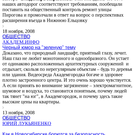
наших автодорог соответствуют требованиям, пообещали
поставить на общественный контроль ремонт улицы
Пирогова и промолчали в ответ на вопрос о перспективах
расширения въезда в Нижнюю Ельцовку
18 ноября, 2008
ОБЩЕСТВО
АКАДЕМ.ИНФО
Черный юмор на "зеленую" тему
Доказано, что природный ландшафт, приятный глазу, лечит.
Наш глаз не любит монотонного и однообразного. Он устает
от одинаково расположенных архитектурных сооружений и
отдыхает, скользя по нерегулярным объектам – будь то деревья
или здания. Видеосреда Академгородка богаче и здоровее
плотно застроенного центра. И это очень хорошо чувствуется.
А если принять во внимание загрязнение – электромагнитное,
шумовое и воздуха, то становится понятным, почему людей
так тянет "на юг", в Академгородок, и почему здесь такие
высокие цены на квартиры.
13 ноября, 2008
ОБЩЕСТВО
ЮРИЙ ЛУКЬЯНЕНКО
Как в Новосибирске борются за безопасность