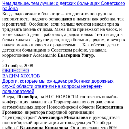
Чем дальше, тем лучше: о детских больницах Советского
района
Когда чадо лежит в больнице – это достаточно крупная
неприятность, надолго остающаяся в памяти как ребенка, так
и родителей. Особенно, если малыш лечится недели три за
тридевять земель от дома. Мама-папа приезжают на часок, и
то не каждый день – работают, а рядом только "тети и дяди в
белых халатах". Другое дело, когда больница рядом, и вечер в
палате можно провести с родителями… Как обстоят дела с
детскими больницами в Советском районе, узнавала
корреспондент Academ.info
Екатерина Унгур
.
20 ноября, 2008
ОБЩЕСТВО
ВАДИМ ХОХЛОВ
Дороги, которые мы ожидаем: работники дорожных
служб области ответили на вопросы интернет-
пользователей
Вчера,
20 ноября
, на НГС.НОВОСТИ состоялась онлайн-
конференция начальника Территориального управления
автомобильных дорог Новосибирской области
Константина
Громенко
, директора подрядной организации
"Центрдорстрой"
Александра Михайлова
и руководителя
новосибирской организации автовладельцев "Свобода
выбора"
Владимира Кириллова
. Они поведали, что 60%